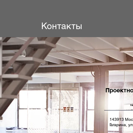
Контакты
Проектно
т
Свяжитесь с нами
143913 Мос
Гагарина, у